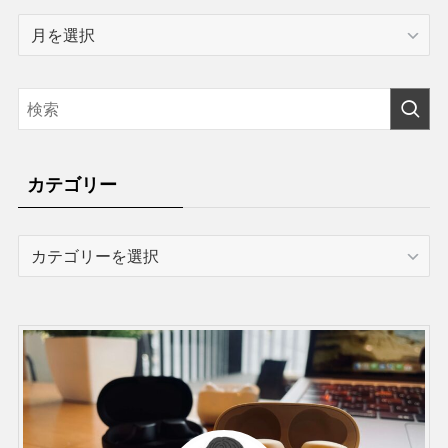
ア
ー
カ
イ
ブ
カテゴリー
カ
テ
ゴ
リ
ー