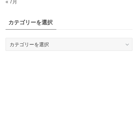
« 7月
カテゴリーを選択
カ
テ
ゴ
リ
ー
を
選
択