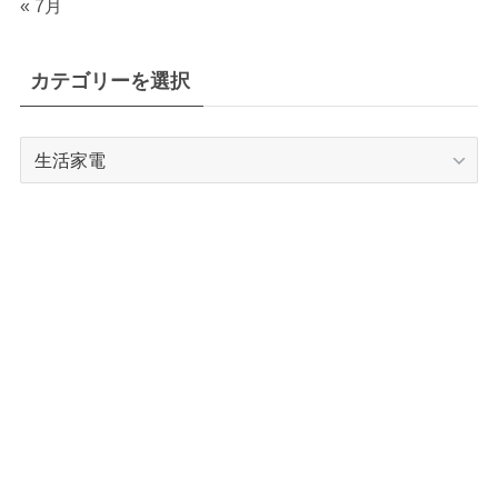
« 7月
カテゴリーを選択
カ
テ
ゴ
リ
ー
を
選
択