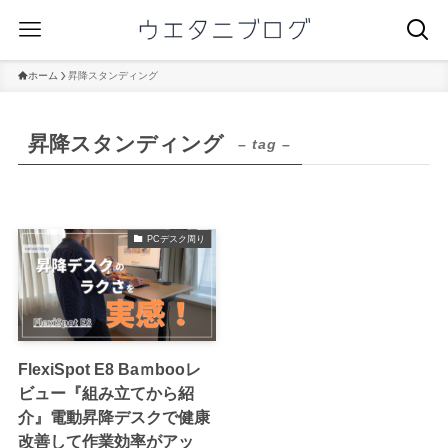
ホーム
昇降スタンディング
昇降スタンディング
– tag –
PCデスク周り
FlexiSpot E8 Baｍbooレ
ビュー『組み立てから紹
介』電動昇降デスクで健康
改善して作業効率がアッ