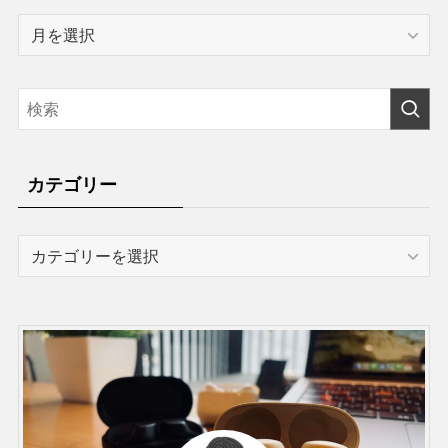
ア
ー
カ
イ
ブ
カテゴリー
カ
テ
ゴ
リ
ー