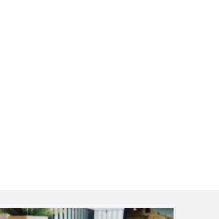
リ
ー
を
選
択