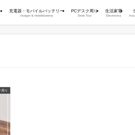
ン
充電器・モバイルバッテリー
PCデスク周り
生活家電
e
charger & mobilebattery
Desk Tour
Electronics
hou
ク周り