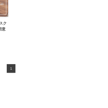
デスク
用意
1