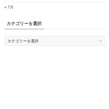
« 7月
カテゴリーを選択
カ
テ
ゴ
リ
ー
を
選
択