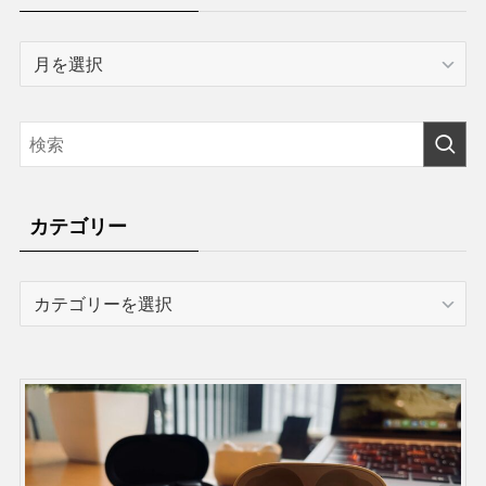
ア
ー
カ
イ
ブ
カテゴリー
カ
テ
ゴ
リ
ー