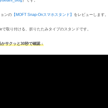
@uetani_blog
）です。
ジョンの
【MOFT Snap-Onスマホスタンド】
をレビューします
magsafeで取り付ける、折りたたみタイプのスタンドです。
品かサクッと30秒で確認 ↓