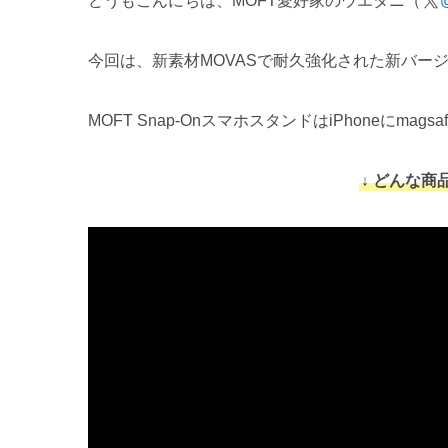
どうもこんにちは、MOFT愛好家のウエタニ（
今回は、新素材MOVASで耐久強化された新バー
MOFT Snap-OnスマホスタンドはiPhoneに
↓ どんな商