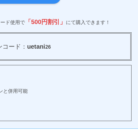
「500円割引」
コード使用で
にて購入できます！
ンコード：
uetani
26
ポンと併用可能