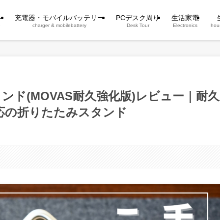
ン
充電器・モバイルバッテリー
PCデスク周り
生活家電
e
charger & mobilebattery
Desk Tour
Electronics
hou
ホスタンド(MOVAS耐久強化版)レビュー｜耐久
対応の折りたたみスタンド